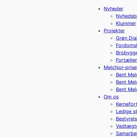
Nyheder
Nyhedsb
Klummer
Projekter
Grøn Dia
Fordoms
Brobygg
Fortælle
Melchior-pris
Bent Mel
Bent Mel
Bent Mel
Om os
Kernefor
Ledige st
Bestyrels
Vedtægte
Samarbej