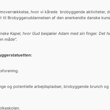
omoverrækkelse, hvor vi kårede brobyggende aktiviteter, 
t til Brobyggeruddannelsen af den anerkendte danske kunst
inske Kapel, hvor Gud besjæler Adam med sin finger. Det har
en måde".
yggerstatuetten:
sforening.
nge og potentielle arbejdspladser, brobyggende brunch og
lkeskolen.