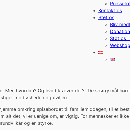
Pressefo
Kontakt os
Støt os
Bliv med
Donation
Støt os i
Websho
med. Men hvordan? Og hvad kræver det?" De spørgsmål hører
stiger modløsheden og uviljen.
 hjemme omkring spisebordet til familiemiddagen, til et be
alt det, vi er uenige om, er vigtig. For mennesker er ikke en
rundvilkår og en styrke.