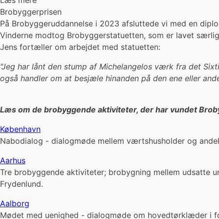
Læs mere
Brobyggerprisen
På Brobyggeruddannelse i 2023 afsluttede vi med en dipl
Vinderne modtog Brobyggerstatuetten, som er lavet særlig
Jens fortæller om arbejdet med statuetten:
"Jeg har lånt den stump af Michelangelos værk fra det Sixt
også handler om at besjæle hinanden på den ene eller and
Læs om de brobyggende aktiviteter, der har vundet Brob
København
Nabodialog - dialogmøde mellem værtshusholder og andel
Aarhus
Tre brobyggende aktiviteter; brobygning mellem udsatte u
Frydenlund.
Aalborg
Mødet med uenighed - dialogmøde om hovedtørklæder i fo