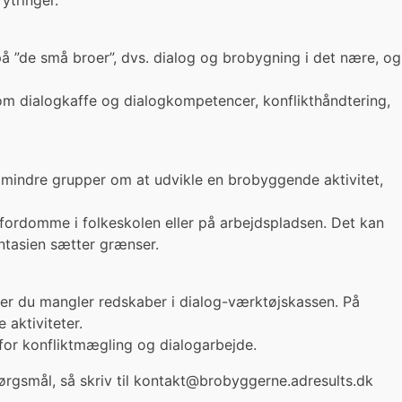
ytringer.
på ”de små broer”, dvs. dialog og brobygning i det nære, og
 om dialogkaffe og dialogkompetencer, konflikthåndtering,
 mindre grupper om at udvikle en brobyggende aktivitet,
fordomme i folkeskolen eller på arbejdspladsen. Det kan
antasien sætter grænser.
ller du mangler redskaber i dialog-værktøjskassen. På
aktiviteter.
 for konfliktmægling og dialogarbejde.
ørgsmål, så skriv til kontakt@brobyggerne.adresults.dk