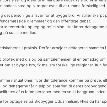
udtalelser og ideer til at håndtere hadsk tale og ekstreme 
 den andens sted og skærpet evne til at rumme forskellighed.
 det personlige ansvar for at bygge bro. Vi stiller skarpt 
samfundsmæssige dilemmaer og den offentlige debat.
korte teoretiske oplæg og refleksion. Her lærer deltagerne
 på sociale medier.
edskaberne i praksis. Derfor arbejder deltagerne sammen i
e bibliotek med dialog på samtalemenuen til en temadag om 
 om at bygge bro, fx mellem forskellige religioner. Kun f
 komme i situationer, hvor din tolerance kommer på prøve, e
g deltagerne får hjælp og sparring til deres brobyggende 
faciliteres af erfarne personer med en solid baggrund inden
ne for optagelse på Brobygger Uddannelsen. Hvis du har sp