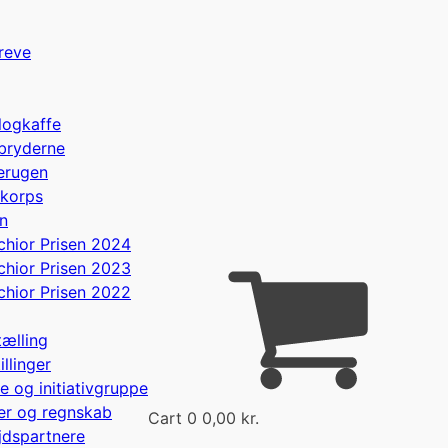
reve
logkaffe
bryderne
erugen
rkorps
en
chior Prisen 2024
chior Prisen 2023
chior Prisen 2022
tælling
illinger
e og initiativgruppe
r og regnskab
Cart
0
0,00
kr.
dspartnere