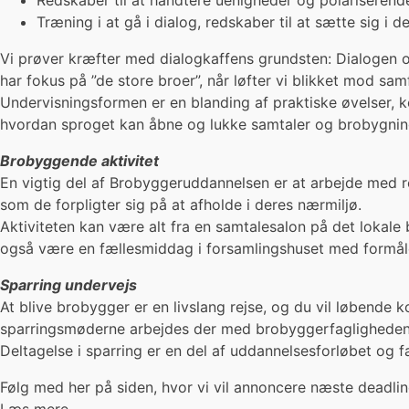
Redskaber til at håndtere uenigheder og polariserende 
Træning i at gå i dialog, redskaber til at sætte sig i
Vi prøver kræfter med dialogkaffens grundsten: Dialogen og
har fokus på ”de store broer”, når løfter vi blikket mod 
Undervisningsformen er en blanding af praktiske øvelser, 
hvordan sproget kan åbne og lukke samtaler og brobygning
Brobyggende aktivitet
En vigtig del af Brobyggeruddannelsen er at arbejde med r
som de forpligter sig på at afholde i deres nærmiljø.
Aktiviteten kan være alt fra en samtalesalon på det lokal
også være en fællesmiddag i forsamlingshuset med formålet
Sparring undervejs
At blive brobygger er en livslang rejse, og du vil løbende
sparringsmøderne arbejdes der med brobyggerfagligheden, o
Deltagelse i sparring er en del af uddannelsesforløbet og 
Følg med her på siden, hvor vi vil annoncere næste deadli