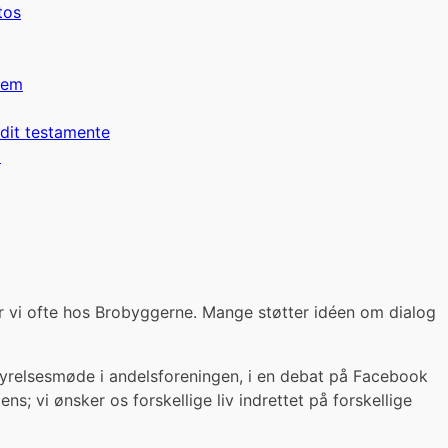
tos
lem
 dit testamente
p
 vi ofte hos Brobyggerne. Mange støtter idéen om dialog
styrelsesmøde i andelsforeningen, i en debat på Facebook
s; vi ønsker os forskellige liv indrettet på forskellige