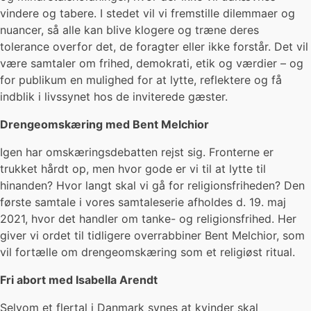
vindere og tabere. I stedet vil vi fremstille dilemmaer og
nuancer, så alle kan blive klogere og træne deres
tolerance overfor det, de foragter eller ikke forstår. Det vil
være samtaler om frihed, demokrati, etik og værdier – og
for publikum en mulighed for at lytte, reflektere og få
indblik i livssynet hos de inviterede gæster.
Drengeomskæring med Bent Melchior
Igen har omskæringsdebatten rejst sig. Fronterne er
trukket hårdt op, men hvor gode er vi til at lytte til
hinanden? Hvor langt skal vi gå for religionsfriheden? Den
første samtale i vores samtaleserie afholdes d. 19. maj
2021, hvor det handler om tanke- og religionsfrihed. Her
giver vi ordet til tidligere overrabbiner Bent Melchior, som
vil fortælle om drengeomskæring som et religiøst ritual.
Fri abort med Isabella Arendt
Selvom et flertal i Danmark synes at kvinder skal