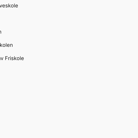
aveskole
n
Skolen
v Friskole