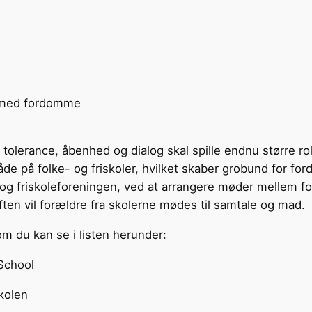
r med fordomme
lerance, åbenhed og dialog skal spille endnu større rol
å folke- og friskoler, hvilket skaber grobund for fordo
g friskoleforeningen, ved at arrangere møder mellem fors
aften vil forældre fra skolerne mødes til samtale og mad.
om du kan se i listen herunder:
 School
kolen