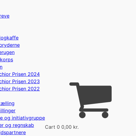
reve
logkaffe
bryderne
erugen
rkorps
en
chior Prisen 2024
chior Prisen 2023
chior Prisen 2022
tælling
illinger
e og initiativgruppe
r og regnskab
Cart
0
0,00
kr.
dspartnere