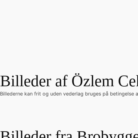
Billeder af Özlem C
Billederne kan frit og uden vederlag bruges på betingelse af
Billeder fra Brobygg