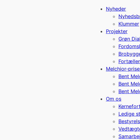
Nyheder
Nyhedsb
Klummer
Projekter
Grøn Dia
Fordoms
Brobygg
Fortælle
Melchior-pris
Bent Mel
Bent Mel
Bent Mel
Om os
Kernefor
Ledige st
Bestyrels
Vedtægte
Samarbej