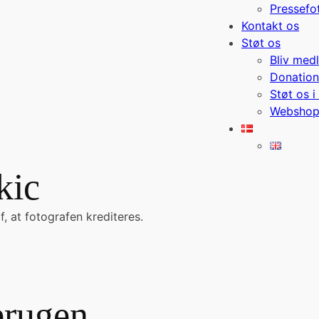
Pressefo
Kontakt os
Støt os
Bliv med
Donation
Støt os i
Websho
ekic
, at fotografen krediteres.
erugen