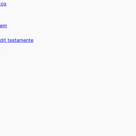
tos
lem
 dit testamente
p