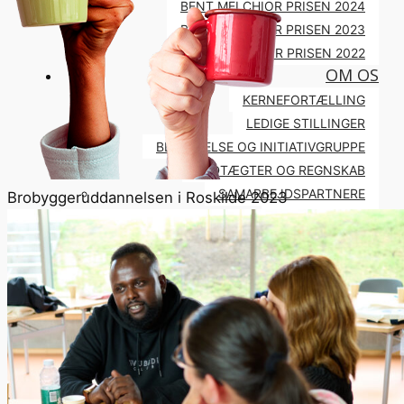
BENT MELCHIOR PRISEN 2024
BENT MELCHIOR PRISEN 2023
BENT MELCHIOR PRISEN 2022
OM OS
KERNEFORTÆLLING
LEDIGE STILLINGER
BESTYRELSE OG INITIATIVGRUPPE
VEDTÆGTER OG REGNSKAB
SAMARBEJDSPARTNERE
Brobyggeruddannelsen i Roskilde 2023
PRESSEFOTOS
KONTAKT OS
STØT OS
BLIV MEDLEM
DONATION
STØT OS I DIT TESTAMENTE
WEBSHOP