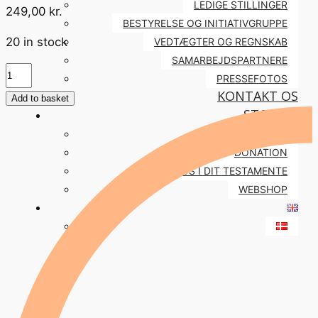
LEDIGE STILLINGER
249,00
kr.
BESTYRELSE OG INITIATIVGRUPPE
20 in stock
VEDTÆGTER OG REGNSKAB
SAMARBEJDSPARTNERE
Bridge
PRESSEFOTOS
Builders
KONTAKT OS
Add to basket
Board
STØT OS
Game
BLIV MEDLEM
quantity
DONATION
STØT OS I DIT TESTAMENTE
WEBSHOP