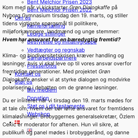
Bent Melchior Prisen 2023
Kom med når vi kickstarter
Grøn Dialogkaffe
på
Bent Melchior Prisen 2022
Nyborg Gymnasium tirsdag den 19. marts, og stiller
Om os
tidens vigtigste spørgsmål til politikere,
Kernefortælling
miljøforkæmpere, landmænd og unge stemmer:
Ledige stillinger
Hvem har ansvaret for en bæredygtig fremtid?
Bestyrelse og initiativgruppe
Vedtægter og regnskab
Klima- og biodiversitetskrisen kræver handling og
Samarbejdspartnere
løsninger, hvis vi skal leve op til vores ansvar overfor
Pressefotos
fremtidige generationer. Med projektet
Grøn
Kontakt os
Dialogkaffe
ønsker vi at styrke dialogen og modvirke
Støt os
polarisering i debatten om de grønne løsninger.
Bliv medlem
Donation
Du er inviteret når vi tirsdag den 19. marts mødes for
Støt os i dit testamente
at tale om, hvem der bør løfte ansvaret for fremtidens
Webshop
klimaløsninger. Brobyggernes generalsekretær, Özlem
Cekic er moderator for aftenen. Hun vil sikre, at
publikum og panel mødes i brobyggerånd, og danne