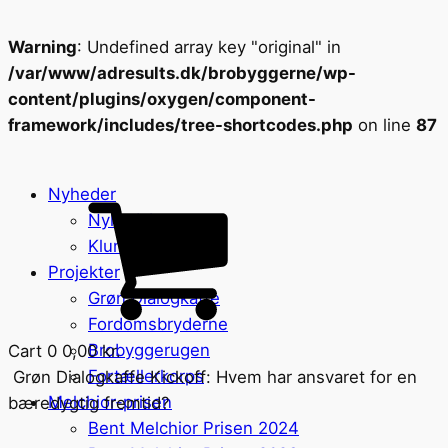
Warning
: Undefined array key "original" in
/var/www/adresults.dk/brobyggerne/wp-
content/plugins/oxygen/component-
framework/includes/tree-shortcodes.php
on line
87
Nyheder
Nyhedsbreve
Klummer
Projekter
Grøn Dialogkaffe
Fordomsbryderne
Brobyggerugen
Cart
0
0,00
kr.
Fortællerkorps
Grøn Dialogkaffe Kickoff: Hvem har ansvaret for en
Melchior-prisen
bæredygtig fremtid?
Bent Melchior Prisen 2024