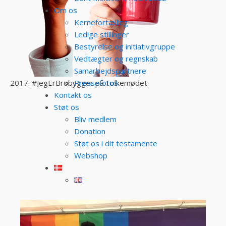
Om os
Kernefortælling
Ledige stillinger
Bestyrelse og initiativgruppe
Vedtægter og regnskab
Samarbejdspartnere
Pressefotos
2017: #JegErBrobygger på Folkemødet
Kontakt os
Støt os
Bliv medlem
Donation
Støt os i dit testamente
Webshop