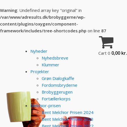
Warning
: Undefined array key "original" in
/var/www/adresults.dk/brobyggerne/wp-
content/plugins/oxygen/component-
framework/includes/tree-shortcodes.php
on line
87
Nyheder
0,00
kr.
Cart
0
Nyhedsbreve
Klummer
Projekter
Grøn Dialogkaffe
Fordomsbryderne
Brobyggerugen
Fortællerkorps
Melchior-prisen
Bent Melchior Prisen 2024
Bent Melchior Prisen 2023
Bent Melchior Prisen 2022